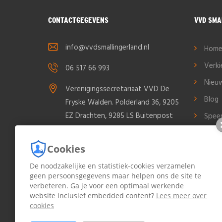
CONTACTGEGEVENS
VVD SMA
info@vvdsmallingerland.nl
Hom
Verk
06 517 66 993
Nieu
Verenigingssecretariaat VVD De
Blog
Fryske Walden. Polderland 36, 9205
EZ Drachten, 9285 LS Buitenpost
Spee
Cont
Cookies
Cook
Priva
De noodzakelijke en statistiek-cookies verzamelen
geen persoonsgegevens maar helpen ons de site te
Bood
verbeteren. Ga je voor een optimaal werkende
Small
website inclusief embedded content?
Lees meer over
cookies