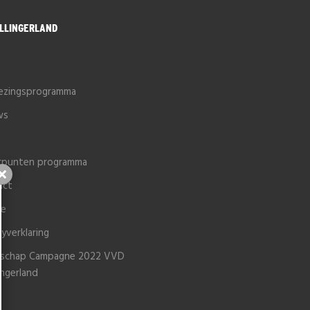
LLINGERLAND
e
iezingsprogramma
ws
rpunten programma
Sluiten
act
ie
cyverklaring
schap Campagne 2022 VVD
ingerland