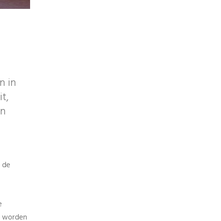
n in
t,
en
n de
e
s worden