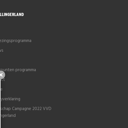
LLINGERLAND
e
iezingsprogramma
ws
rpunten programma
Sluiten
act
ie
cyverklaring
schap Campagne 2022 VVD
ingerland