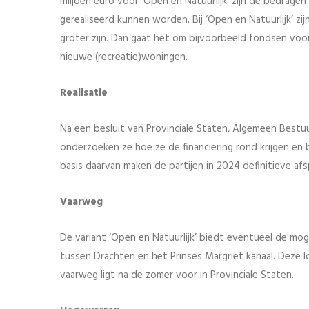
miljoen euro voor ‘Open en Natuurlijk’ zijn de bedragen 
gerealiseerd kunnen worden. Bij ‘Open en Natuurlijk’ z
groter zijn. Dan gaat het om bijvoorbeeld fondsen vo
nieuwe (recreatie)woningen.
Realisatie
Na een besluit van Provinciale Staten, Algemeen Bestuu
onderzoeken ze hoe ze de financiering rond krijgen en 
basis daarvan maken de partijen in 2024 definitieve afsp
Vaarweg
De variant ‘Open en Natuurlijk’ biedt eventueel de m
tussen Drachten en het Prinses Margriet kanaal. Deze 
vaarweg ligt na de zomer voor in Provinciale Staten.