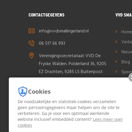
CONTACTGEGEVENS
VVD SMA
info@vvdsmallingerland.nl
Hom
Verk
06 517 66 993
Nieu
Verenigingssecretariaat VVD De
Blog
Fryske Walden. Polderland 36, 9205
EZ Drachten, 9285 LS Buitenpost
Spee
Cont
Cookies
Cook
De noodzakelijke en statistiek-cookies verzamelen
Priva
geen persoonsgegevens maar helpen ons de site te
Bood
verbeteren. Ga je voor een optimaal werkende
Small
website inclusief embedded content?
Lees meer over
cookies