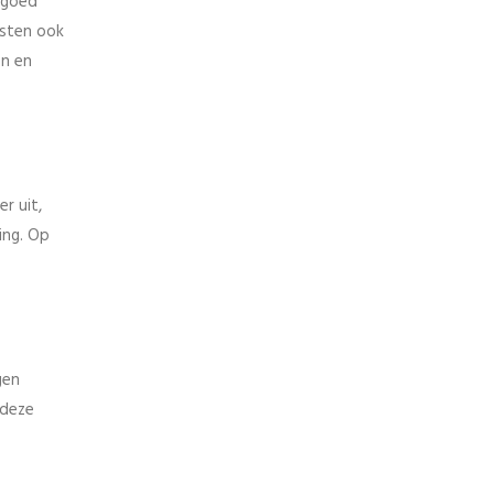
n goed
gsten ook
en en
r uit,
ing. Op
gen
 deze