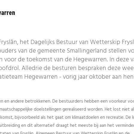
warren
yslân, het Dagelijks Bestuur van Wetterskip Frys
uders van de gemeente Smallingerland stellen v
ken voor de toekomst van de Hegewarren. In deze v
oofdrol. Alledrie de besturen bespraken deze wee
atieteam Hegewarren - vorig jaar oktober aan hen
n en andere betrokkenen. De bestuurders hebben een voorkeur vo
maatschappelijke doelstellingen gerealiseerd worden. Het lost niet a
omst, bijvoorbeeld als het gaat om klimaatdoelen en recreatie. De 
tbreiding en dit alternatief draagt het meeste bij aan het verminde
e Staten van Fryslân, Algemeen Bestuur van Wetterskip Fryslân en de