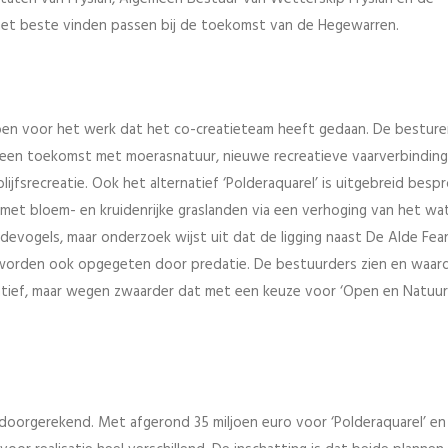
 het beste vinden passen bij de toekomst van de Hegewarren.
ben voor het werk dat het co-creatieteam heeft gedaan. De bestur
’, een toekomst met moerasnatuur, nieuwe recreatieve vaarverbindin
jfsrecreatie. Ook het alternatief ‘Polderaquarel’ is uitgebreid besp
et bloem- en kruidenrijke graslanden via een verhoging van het wat
evogels, maar onderzoek wijst uit dat de ligging naast De Alde Fea
ie worden ook opgegeten door predatie. De bestuurders zien en waar
tief, maar wegen zwaarder dat met een keuze voor ‘Open en Natuurl
l doorgerekend. Met afgerond 35 miljoen euro voor ‘Polderaquarel’ en