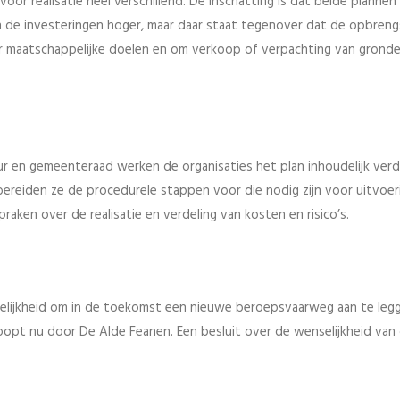
voor realisatie heel verschillend. De inschatting is dat beide planne
ijn de investeringen hoger, maar daar staat tegenover dat de opbren
or maatschappelijke doelen en om verkoop of verpachting van grond
r en gemeenteraad werken de organisaties het plan inhoudelijk verde
bereiden ze de procedurele stappen voor die nodig zijn voor uitvoer
raken over de realisatie en verdeling van kosten en risico’s.
ogelijkheid om in de toekomst een nieuwe beroepsvaarweg aan te leg
loopt nu door De Alde Feanen. Een besluit over de wenselijkheid van