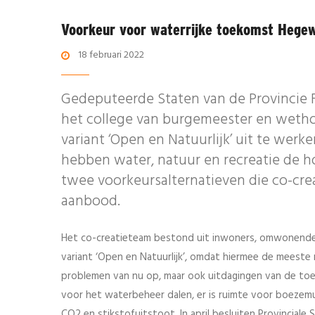
Voorkeur voor waterrijke toekomst Hege
18 februari 2022
Gedeputeerde Staten van de Provincie Fr
het college van burgemeester en wetho
variant ‘Open en Natuurlijk’ uit te wer
hebben water, natuur en recreatie de h
twee voorkeursalternatieven die co-cre
aanbood.
Het co-creatieteam bestond uit inwoners, omwonende
variant ‘Open en Natuurlijk’, omdat hiermee de meeste 
problemen van nu op, maar ook uitdagingen van de toek
voor het waterbeheer dalen, er is ruimte voor boezemui
CO2 en stikstofuitstoot. In april besluiten Provincial