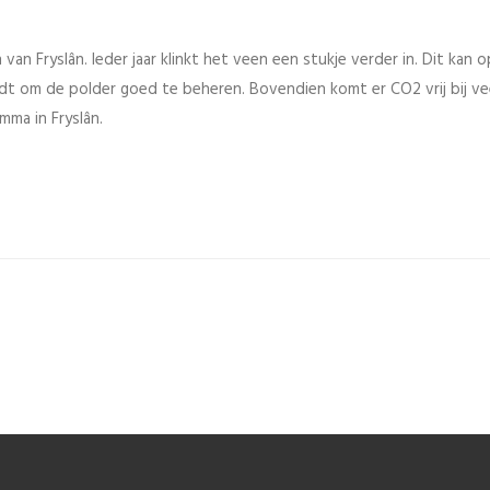
n Fryslân. Ieder jaar klinkt het veen een stukje verder in. Dit kan o
dt om de polder goed te beheren. Bovendien komt er CO2 vrij bij ve
ma in Fryslân.