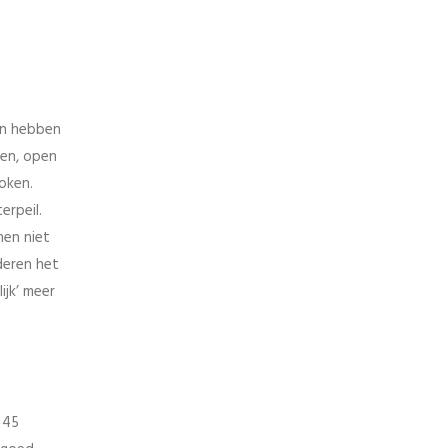
en hebben
gen, open
roken.
erpeil.
nen niet
deren het
ijk’ meer
 45