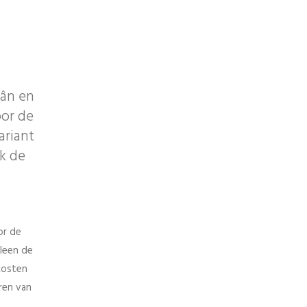
lân en
oor de
ariant
k de
or de
lleen de
kosten
ren van