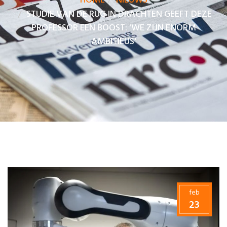
HOME
NIEUWS
STUDIE VAN DE RUG IN DRACHTEN GEEFT DEZE
PROFESSOR EEN BOOST: 'WE ZIJN ENORM
AMBITIEUS'
feb
23