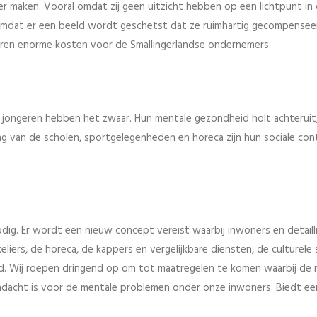
r maken. Vooral omdat zij geen uitzicht hebben op een lichtpunt in
omdat er een beeld wordt geschetst dat ze ruimhartig gecompensee
teren enorme kosten voor de Smallingerlandse ondernemers.
k jongeren hebben het zwaar. Hun mentale gezondheid holt achteruit,
ng van de scholen, sportgelegenheden en horeca zijn hun sociale con
dig. Er wordt een nieuw concept vereist waarbij inwoners en detaill
eliers, de horeca, de kappers en vergelijkbare diensten, de culturele 
and. Wij roepen dringend op om tot maatregelen te komen waarbij de 
andacht is voor de mentale problemen onder onze inwoners. Biedt ee