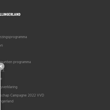
LLINGERLAND
e
iezingsprogramma
ws
rpunten programma
Sluiten
act
ie
cyverklaring
schap Campagne 2022 VVD
ingerland