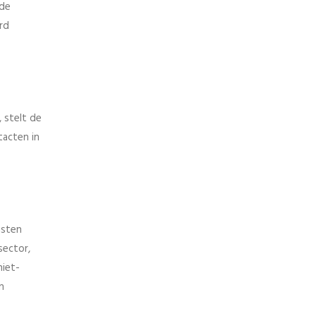
 de
rd
 stelt de
tacten in
isten
sector,
niet-
n