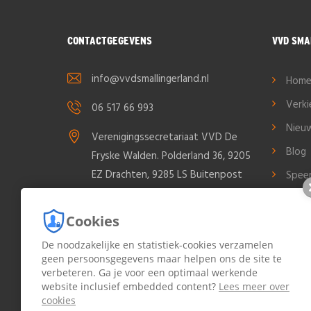
CONTACTGEGEVENS
VVD SMA
info@vvdsmallingerland.nl
Hom
Verk
06 517 66 993
Nieu
Verenigingssecretariaat VVD De
Blog
Fryske Walden. Polderland 36, 9205
EZ Drachten, 9285 LS Buitenpost
Spee
Cont
Cookies
Cook
De noodzakelijke en statistiek-cookies verzamelen
Priva
geen persoonsgegevens maar helpen ons de site te
Bood
verbeteren. Ga je voor een optimaal werkende
Small
website inclusief embedded content?
Lees meer over
cookies