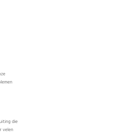
nze
oblemen
iting die
r velen