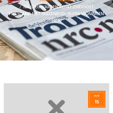
HOME
NIEUWS
NA LEEUWARDEN KOMT ZUIDOOST-
FRIESLAND MET HUIZENBOD: 35.000 WONINGEN
ERBIJ
mrt
15