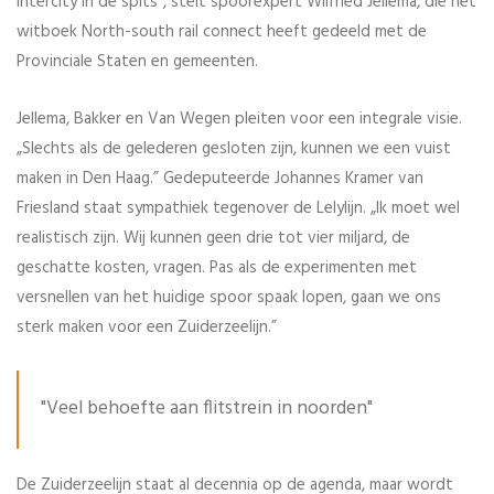
intercity in de spits”, stelt spoorexpert Wilfried Jellema, die het
witboek
North-south rail connect
heeft gedeeld met de
Provinciale Staten en gemeenten.
Jellema, Bakker en Van Wegen pleiten voor een integrale visie.
„Slechts als de gelederen gesloten zijn, kunnen we een vuist
maken in Den Haag.” Gedeputeerde Johannes Kramer van
Friesland staat sympathiek tegenover de Lelylijn. „Ik moet wel
realistisch zijn. Wij kunnen geen drie tot vier miljard, de
geschatte kosten, vragen. Pas als de experimenten met
versnellen van het huidige spoor spaak lopen, gaan we ons
sterk maken voor een Zuiderzeelijn.”
"Veel behoefte aan flitstrein in noorden"
De Zuiderzeelijn staat al decennia op de agenda, maar wordt