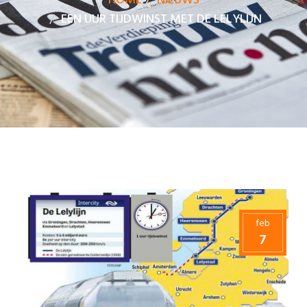
HOME
NIEUWS
EEN UUR TIJDWINST MET DE LELYLIJN
feb
7