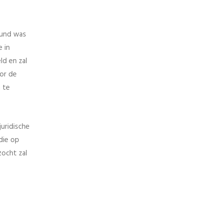
eund was
e in
ld en zal
or de
n te
uridische
die op
zocht zal