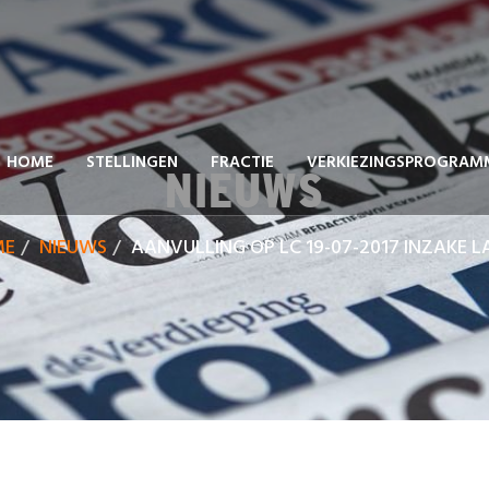
HOME
STELLINGEN
FRACTIE
VERKIEZINGSPROGRAM
NIEUWS
ME
NIEUWS
AANVULLING OP LC 19-07-2017 INZAKE L