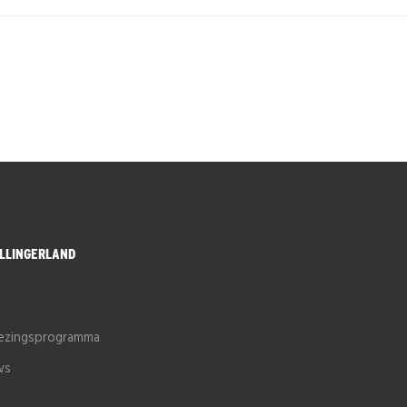
LLINGERLAND
e
iezingsprogramma
ws