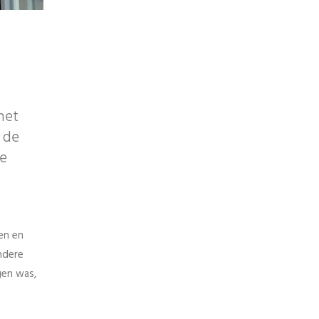
het
 de
e
en en
ndere
gen was,