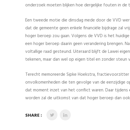
onderzoek moeten blijken hoe dergelijke fouten in d
Een tweede motie die dinsdag mede door de VVD werd
dat de gemeente geen enkele financiële bijdrage zal vr
hoger beroep zou gaan. Volgens de VVD is het huidige ra
een hoger beroep daarin geen verandering brengen. N
voltallige raad gesteund. Uiteraard blijft de Lawei ei
tekenen, maar dan wel op eigen titel en zonder steun 
Terecht memoreerde Sipke Hoekstra, fractievoorzitter 
onvolkomenheden die ten gevolge van de eenzijdige o
dat moment inzet van het conflict waren. Daar tijden
worden zal de uitkomst van dat hoger beroep dan ook n
SHARE :