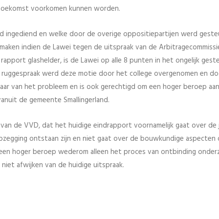
e toekomst voorkomen kunnen worden.
 ingediend en welke door de overige oppositiepartijen werd gest
ijmaken indien de Lawei tegen de uitspraak van de Arbitragecommissi
pport glashelder, is de Lawei op alle 8 punten in het ongelijk geste
a ruggespraak werd deze motie door het college overgenomen en do
genaar van het probleem en is ook gerechtigd om een hoger beroep aa
vanuit de gemeente Smallingerland.
van de VVD, dat het huidige eindrapport voornamelijk gaat over de j
pzegging ontstaan zijn en niet gaat over de bouwkundige aspecten 
s een hoger beroep wederom alleen het proces van ontbinding onder
iet afwijken van de huidige uitspraak.