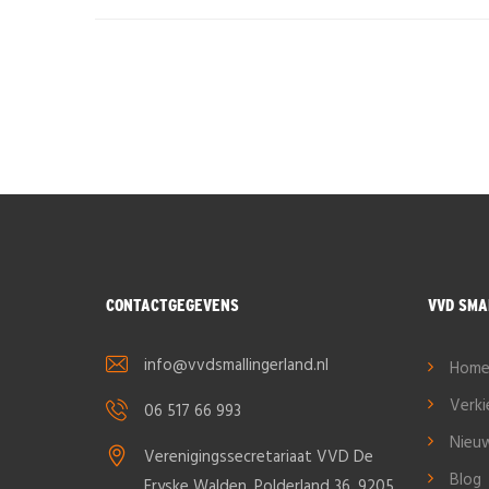
CONTACTGEGEVENS
VVD SMA
info@vvdsmallingerland.nl
Hom
Verk
06 517 66 993
Nieu
Verenigingssecretariaat VVD De
Blog
Fryske Walden. Polderland 36, 9205