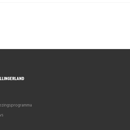
LLINGERLAND
e
iezingsprogramma
ws