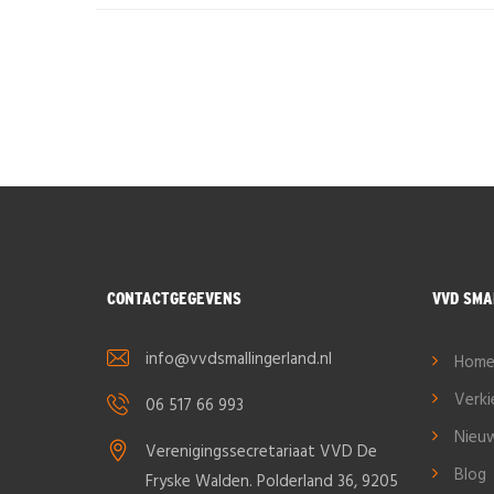
CONTACTGEGEVENS
VVD SMA
info@vvdsmallingerland.nl
Hom
Verk
06 517 66 993
Nieu
Verenigingssecretariaat VVD De
Blog
Fryske Walden. Polderland 36, 9205