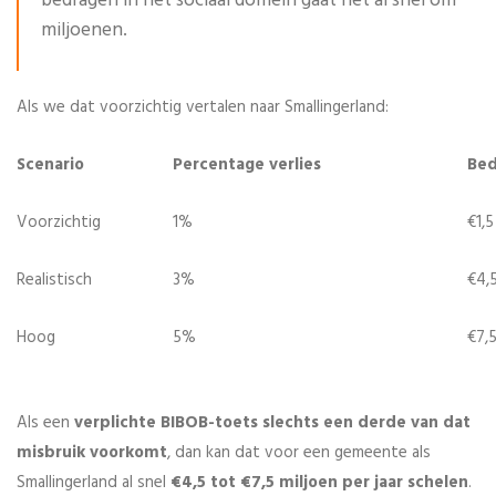
bedragen in het sociaal domein gaat het al snel om
miljoenen.
Als we dat voorzichtig vertalen naar Smallingerland:
Scenario
Percentage verlies
Bed
Voorzichtig
1%
€1,5
Realistisch
3%
€4,5
Hoog
5%
€7,5
Als een
verplichte BIBOB-toets slechts een derde van dat
misbruik voorkomt
, dan kan dat voor een gemeente als
Smallingerland al snel
€4,5 tot €7,5 miljoen per jaar schelen
.