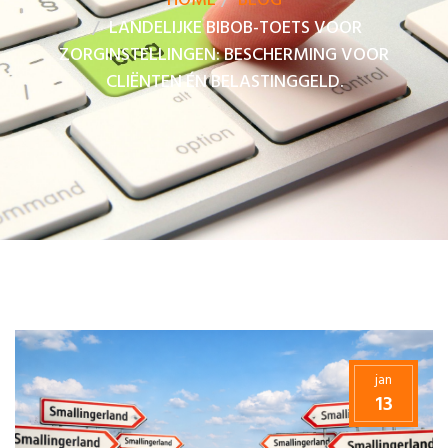
HOME
BLOG
LANDELIJKE BIBOB-TOETS VOOR
ZORGINSTELLINGEN: BESCHERMING VOOR
CLIËNTEN ÉN BELASTINGGELD.
jan
13