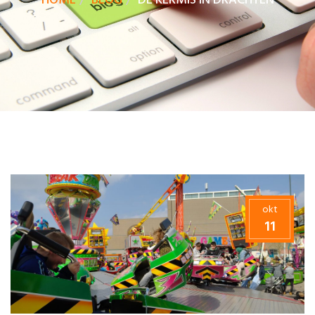
HOME
BLOG
DE KERMIS IN DRACHTEN
okt
11